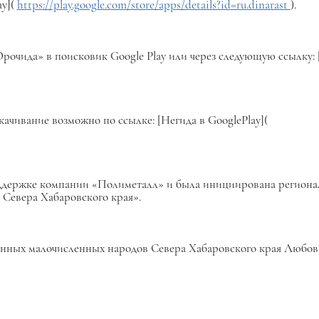
ay](
https://play.google.com/store/apps/details?id=ru.dinarast
).
рочида» в поисковик Google Play или через следующую ссылку: 
качивание возможно по ссылке: [Негида в GooglePlay](
оддержке компании «Полиметалл» и была инициирована регион
Севера Хабаровского края».
нных малочисленных народов Севера Хабаровского края Любов