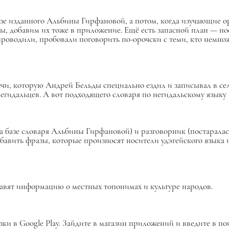
е изданного Альбины Гирфановой, а потом, когда изучающие оро
зы, добавим их тоже в приложение. Ещё есть запасной план — н
роводили, пробовали поговорить по-орочски с теми, кто немнож
ечи, которую Андрей Бельды специально ездил и записывал в с
дальцев. А вот подходящего словаря по негидальскому языку п
а базе словаря Альбины Гирфановой) и разговорник (постаралас
бавить фразы, которые произносят носители удэгейского языка и
ставят информацию о местных топонимах и культуре народов.
зки в Google Play. Зайдите в магазин приложений и введите в п