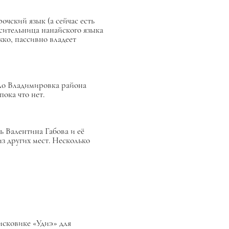
чский язык (а сейчас есть
осительница нанайского языка
ко, пассивно владеет
ело Владимировка района
ока что нет.
ь Валентина Габова и её
з других мест. Несколько
оисковике «Удиэ» для