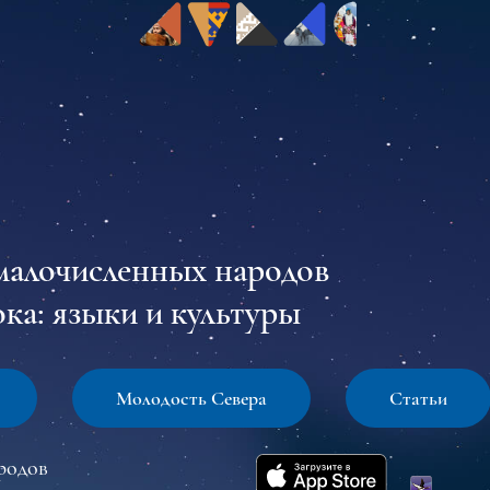
малочисленных народов
ка: языки и культуры
Молодость Севера
Статьи
родов