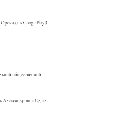
[Орочида в GooglePlay](
альной общественной
ь Александровна Одзял.