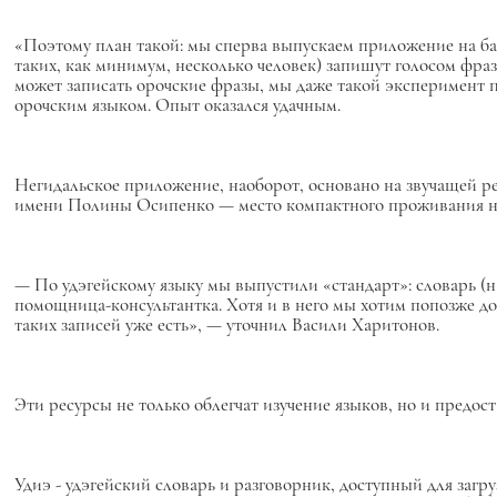
«Поэтому план такой: мы сперва выпускаем приложение на баз
таких, как минимум, несколько человек) запишут голосом фра
может записать орочские фразы, мы даже такой эксперимент п
орочским языком. Опыт оказался удачным.
Негидальское приложение, наоборот, основано на звучащей р
имени Полины Осипенко — место компактного проживания неги
— По удэгейскому языку мы выпустили «стандарт»: словарь (н
помощница-консультантка. Хотя и в него мы хотим попозже до
таких записей уже есть», — уточнил Васили Харитонов.
Эти ресурсы не только облегчат изучение языков, но и предо
Удиэ - удэгейский словарь и разговорник, доступный для загру