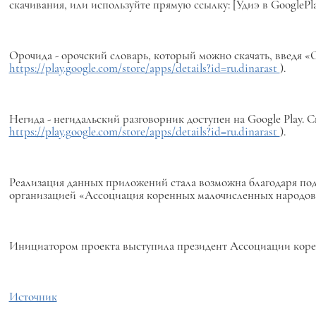
скачивания, или используйте прямую ссылку: [Удиэ в GooglePl
Орочида - орочский словарь, который можно скачать, введя «О
https://play.google.com/store/apps/details?id=ru.dinarast
).
Негида - негидальский разговорник доступен на Google Play. С
https://play.google.com/store/apps/details?id=ru.dinarast
).
Реализация данных приложений стала возможна благодаря п
организацией «Ассоциация коренных малочисленных народов 
Инициатором проекта выступила президент Ассоциации коре
Источник