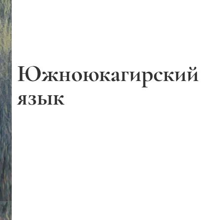
Южно­юкагирский
язык