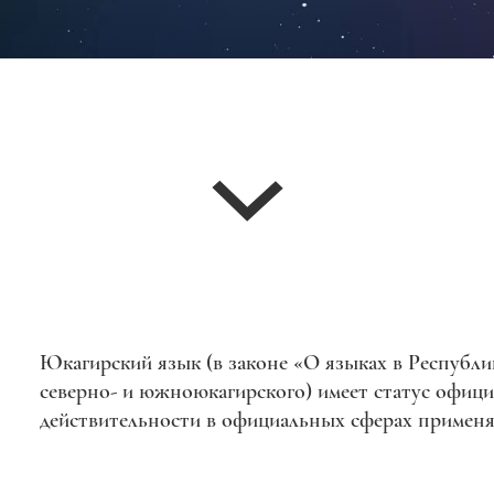
Юкагирский язык (в законе «О языках в Республи
северно- и южноюкагирского) имеет статус официа
действительности в официальных сферах применя