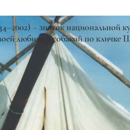
4–2002) – знаток национальной ку
своей любимой собакой по кличке 