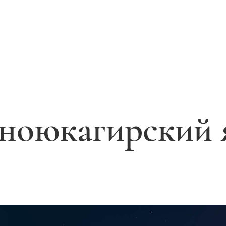
о­юкагирский 