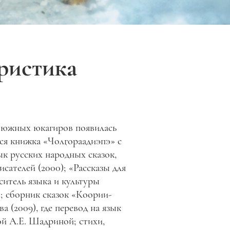
ристика
е южных юкагиров появилась
тся книжка «Чолӷораадиэпэ» с
ык русских народных сказок,
исателей (2000); «Рассказы для
ситель языка и культуры
; сборник сказок «Коории-
 (2009), где перевод на язык
й А.Е. Шадриной; стихи,