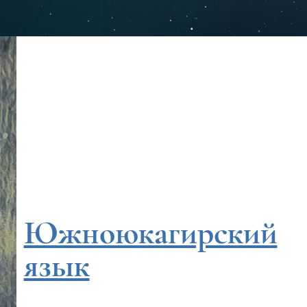
Южно­юкагирский
язык