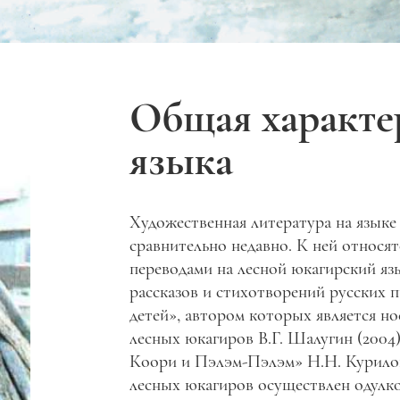
Общая характе
языка
Художественная литература на язык
сравнительно недавно. К ней относя
переводами на лесной юкагирский яз
рассказов и стихотворений русских п
детей», автором которых является но
лесных юкагиров В.Г. Шалугин (2004)
Коори и Пэлэм-Пэлэм» Н.Н. Курилова
лесных юкагиров осуществлен одулко