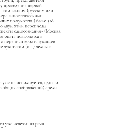
 групп, представители
ту проведения первой
 каким языком (русским или
мере гипотетическими.
вших по-чукотски) было 318
по двум этим переписям
спекты самосознания» (Москва:
ни опять появляются в
По переписи 2002 г. чуванцев –
ие чукотским (и 47 человек
 уже не используется, однако
из общих соображений) среди
го уже исчезли из речи