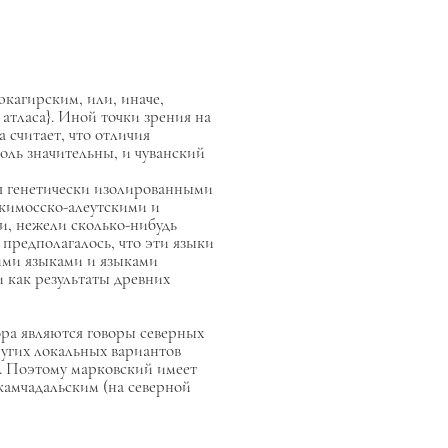
кагирским, или, иначе,
атласа}. Иной точки зрения на
 считает, что отличия
толь значительны, и чуванский
тся генетически изолированными
скимосско-алеутскими и
и, нежели сколько-нибудь
предполагалось, что эти языки
ими языками и языками
и как результаты древних
ора являются
говоры северных
ругих локальных вариантов
а. Поэтому марковский имеет
камчадальским (на северной