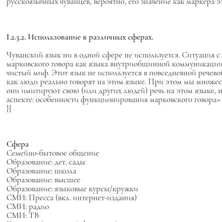
русскоязычных чуванцев, вероятно, его значение как маркера
I.2.3.2. Использование в различных сферах.
Чуванский язык ни в одной сфере не используется. Ситуация с
марковского говора как языка внутриобщинной коммуникации 
чистый миф. Этот язык не используется в повседневной речево
как люди реально говорят на этом языке. При этом мы множест
они имитируют свою (или других людей) речь на этом языке, н
аспекте: особенности функционирования марковского говора» 
}]
Сфера
Семейно-бытовое общение
Образование: дет. сады
Образование: школа
Образование: высшее
Образование: языковые курсы/кружки
СМИ: Пресса (вкл. интернет-издания)
СМИ: радио
СМИ: ТВ