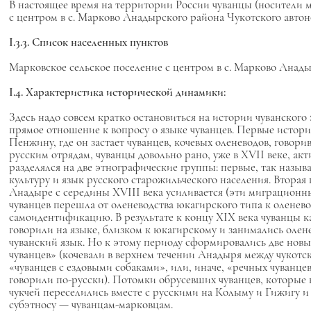
В настоящее время на территории России чуванцы (носители 
с центром в с. Марково Анадырского района Чукотского автон
I.3.3.
Список населенных пунктов
Марковское сельское поселение с центром в с. Марково Анады
I.4. Характеристика исторической динамики:
Здесь надо совсем кратко остановиться на истории чуванского
прямое отношение к вопросу о языке чуванцев. Первые историч
Пенжину, где он застает чуванцев, кочевых оленеводов, говори
русским отрядам, чуванцы довольно рано, уже в XVII веке, ак
разделялся на две этнографические группы: первые, так назыв
культуру и язык русского старожильческого населения. Вторая
Анадыре с середины XVIII века усиливается (эти миграционн
чуванцев перешла от оленеводства юкагирского типа к оленево
самоидентификацию. В результате к концу XIX века чуванцы 
говорили на языке, близком к юкагирскому и занимались олене
чуванский язык. Но к этому периоду сформировались две нов
чуванцев» (кочевали в верхнем течении Анадыря между чукот
«чуванцев с ездовыми собаками», или, иначе, «речных чуванце
говорили по-русски). Потомки обрусевших чуванцев, которые на
чукчей переселились вместе с русскими на Колыму и Гижигу и 
субэтносу — чуванцам-марковцам.