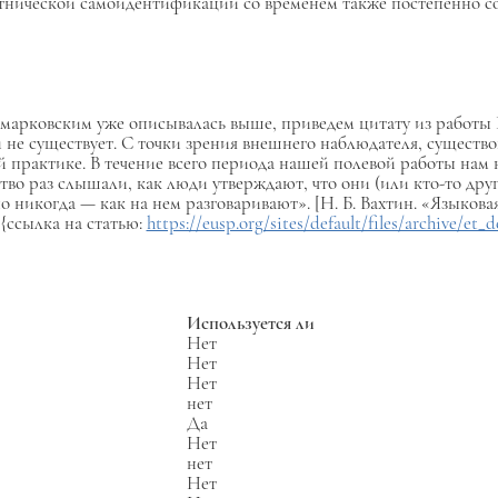
 этнической самоидентификации со временем также постепенно со
 марковским уже описывалась выше, приведем цитату из работы Н
не существует. С точки зрения внешнего наблюдателя, существо
й практике. В течение всего периода нашей полевой работы нам н
во раз слышали, как люди утверждают, что они (или кто-то друго
о никогда — как на нем разговаривают». [Н. Б. Вахтин. «Языков
{ссылка на статью:
https://eusp.org/sites/default/files/archive/et
Используется ли
Нет
Нет
Нет
нет
Да
Нет
нет
Нет