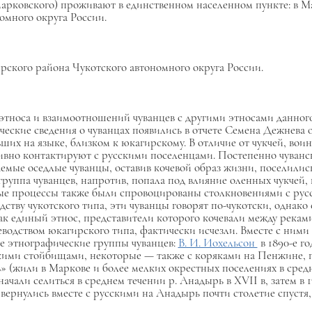
марковского) проживают в единственном населенном пункте: в 
омного округа России.
рского района Чукотского автономного округа России.
 этноса и взаимоотношений чуванцев с другими этносами данного
еские сведения о чуванцах появились в отчете Семена Дежнева о 
вших на языке, близком к юкагирскому. В отличие от чукчей, во
тивно контактируют с русскими поселенцами. Постепенно чуванск
аемые оседлые чуванцы, оставив кочевой образ жизни, поселилис
 группа чуванцев, напротив, попала под влияние оленных чукчей,
ые процессы также были спровоцированы столкновениями с русс
дству чукотского типа, эти чуванцы говорят по-чукотски, однак
как единый этнос, представители которого кочевали между река
водством юкагирского типа, фактически исчезли. Вместе с ними 
ые этнографические группы чуванцев:
В. И. Иохельсон
в 1890-е г
скими стойбищами, некоторые — также с коряками на Пенжине, г
в» (жили в Маркове и более мелких окрестных поселениях в сред
чали селиться в среднем течении р. Анадырь в XVII в, затем в 
вернулись вместе с русскими на Анадырь почти столетие спустя,