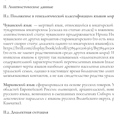
II. Лингвистические данные
II.1. Положение в генеалогической классификации языков мир
Чуванский язык
— мертвый язык, относящийся к юкагирской с
тундренным юкагирским {ссылка на статью атласа} и южноюкаг
лингвистический статус чуванского придерживается Ирина Ник
чуванского от других вариантов староюкагирского (то есть юка
имеет скорее статус диалекта одного из юкагирских языков{сс
https://brill.com/display/book/edcoll/9789401206365/B9789401
(то есть не имеют родственников среди других языков мира). И
нивхским языком к группу так называемых «палеоазиатских язы
содержательной характеристикой перечисленных языков (палео
сохраняют черты языков наиболее древнего населения азиатск
уральской семьи, однако в настоящее время большинство лингв
межъязыковых контактов, а не как свидетельство родства урал
Марковский язык
сформировался на основе русских говоров. 
областей Европейской России: олонецкий, архангельский, нов
русского языка, возникших в смешанных поселениях Сибири и
лексические параллели с языком русских Вилюйского округа, 
Камчатке).
II.2. Диалектная ситуация