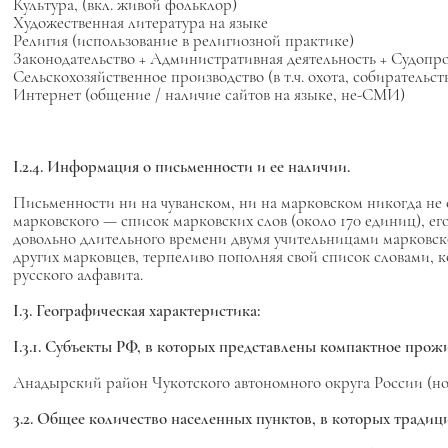
Культура, (вкл. живой фольклор)
Художественная литература на языке
Религия (использование в религиозной практике)
Законодательство + Административная деятельность + Судопр
Сельскохозяйственное производство (в т.ч. охота, собирательств
Интернет (общение / наличие сайтов на языке, не-СМИ)
I.2.4. Информация о письменности и ее наличии.
Письменности ни на чуванском, ни на марковском никогда н
марковского — список марковских слов (около 170 единиц), ег
довольно длительного времени двумя учительницами марковск
других марковцев, терпеливо пополняя свой список словами, 
русского алфавита.
I.3. Географическая характеристика:
I.3.1.
Субъекты РФ, в которых представлены компактное прож
Анадырский район Чукотского автономного округа России (но
3.2. Общее количество населенных пунктов, в которых тради