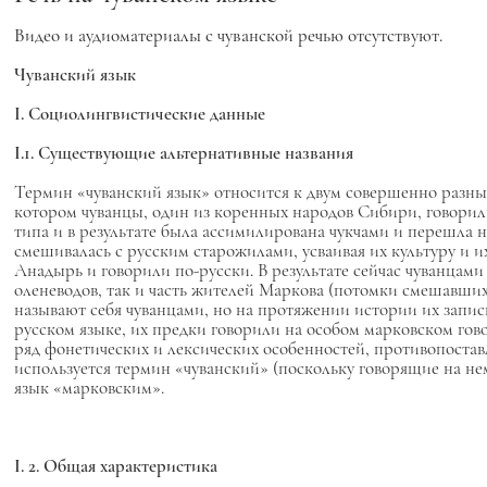
Видео и аудиоматериалы с чуванской речью отсутствуют.
Чуванский язык
I. Социолингвистические данные
I.1. Существующие альтернативные названия
Термин «чуванский язык» относится к двум совершенно разны
котором чуванцы, один из коренных народов Сибири, говорили
типа и в результате была ассимилирована чукчами и перешла н
смешивалась с русским старожилами, усваивая их культуру и и
Анадырь и говорили по-русски. В результате сейчас чуванцами
оленеводов, так и часть жителей Маркова (потомки смешавших
называют себя чуванцами, но на протяжении истории их записы
русском языке, их предки говорили на особом марковском гово
ряд фонетических и лексических особенностей, противопоста
используется термин «чуванский» (поскольку говорящие на нем
язык «марковским».
I. 2. Общая характеристика