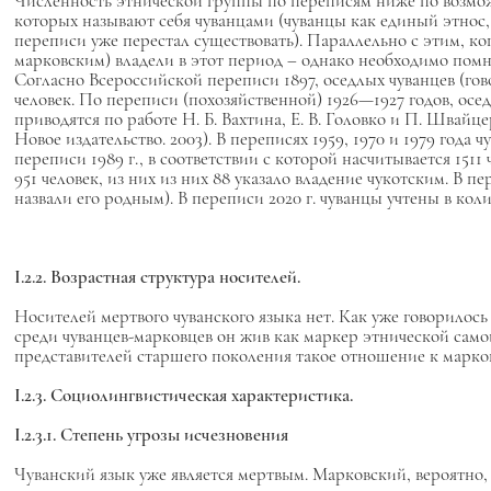
Численность этнической группы по переписям ниже по возмож
которых называют себя чуванцами (чуванцы как единый этнос
переписи уже перестал существовать). Параллельно с этим, ко
марковским) владели в этот период – однако необходимо помн
Согласно Всероссийской переписи 1897, оседлых чуванцев (гов
человек. По переписи (похозяйственной) 1926—1927 годов, осе
приводятся по работе Н. Б. Вахтина, Е. В. Головко и П. Шва
Новое издательство. 2003). В переписях 1959, 1970 и 1979 год
переписи 1989 г., в соответствии с которой насчитывается 1511 
951 человек, из них
из них 88 указало владение чукотским.
В пе
назвали его родным). В переписи 2020 г. чуванцы учтены в коли
I.2.2. Возрастная структура носителей.
Носителей мертвого чуванского языка нет. Как уже говорилось
среди чуванцев-марковцев он жив как маркер этнической сам
представителей старшего поколения такое отношение к марко
I.2.3. Социолингвистическая характеристика.
I.2.3.1. Степень угрозы исчезновения
Чуванский язык уже является мертвым. Марковский, вероятно, 