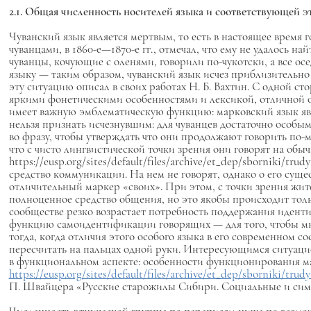
2.1. Общая численность носителей языка и соответствующей 
Чуванский язык является мертвым, то есть в настоящее время 
чуванцами, в 1860-е—1870-е гг., отмечал, что ему не удалось на
чуванцы, кочующие с оленями, говорили по-чукотски, а все ос
языку — таким образом, чуванский язык исчез приблизительно
эту ситуацию описал в своих работах Н. Б. Вахтин. С одной ст
яркими фонетическими особенностями и лексикой, отличной от
имеет важную эмблематическую функцию: марковский язык яв
нельзя признать исчезнувшим: для чуванцев достаточно особы
во фразу, чтобы утверждать что они продолжают говорить по
что с чисто лингвистической точки зрения они говорят на обыч
https://eusp.org/sites/default/files/archive/et_dep/sborniki/tr
средство коммуникации. На нем не говорят, однако о его суще
отличительный маркер «своих». При этом, с точки зрения жите
полноценное средство общения, но это якобы происходит тольк
сообществе резко возрастает потребность поддержания иденти
функцию самоидентификации говорящих — для того, чтобы мног
тогда, когда отличия этого особого языка в его современном с
пересчитать на пальцах одной руки. Интересующимся ситуацие
в функциональном аспекте: особенности функционирования мар
https://eusp.org/sites/default/files/archive/et_dep/sborniki/trud
П. Швайцера «Русские старожилы Сибири. Социальные и симво