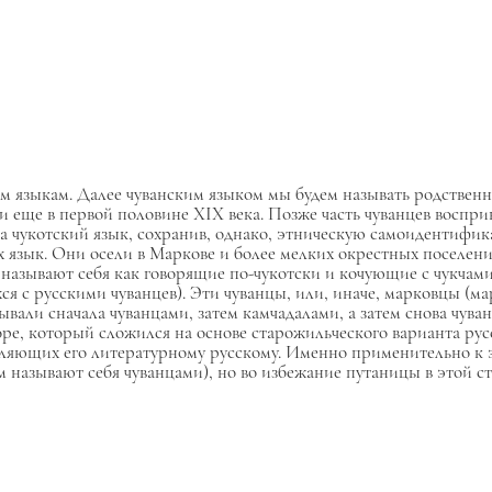
м языкам. Далее чуванским языком мы будем называть родствен
 еще в первой половине XIX века. Позже часть чуванцев воспри
а чукотский язык, сохранив, однако, этническую самоидентифик
х язык. Они осели в Маркове и более мелких окрестных поселени
 называют себя как говорящие по-чукотски и кочующие с чукчам
ся с русскими чуванцев). Эти чуванцы, или, иначе, марковцы (м
вали сначала чуванцами, затем камчадалами, а затем снова чува
ре, который сложился на основе старожильческого варианта русс
вляющих его литературному русскому. Именно применительно к 
 называют себя чуванцами), но во избежание путаницы в этой ст