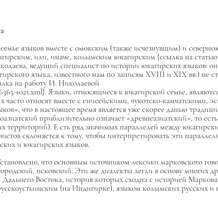
а
емье языков вместе с омокским (также исчезнувшим) и северною
ирским, или, иначе, колымским юкагирским {ссылка на статью 
олаева, ведущий специалист по истории юкагирских языков: она
гирского языка, известного нам по записям XVIII и XIX вв.) не с
ылка на работу И. Николаевой
206365-s021.xml}. Языки, относящиеся к юкагирской семье, являю
х часто относят вместе
с енисейскими, чукотско-камчатскими, э
ков», что в настоящее время является уже скорее данью традици
азиатский приблизительно означает «древнеазиатский», то есть 
их территорий). Е
сть ряд значимых параллелей между юкагирск
истов склоняется к тому, чтобы интерпретировать эти параллел
ьских и юкагирских языков.
Установлено, что основным источником лексики марковского гов
городский, псковский. Эти же диалекты легли в основу многих д
 Дальнего Востока, история которых сходна с историей Марков
русскоустьинским (на Индигирке), языком колымских русских и 