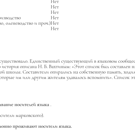
Нет
Нет
Нет
оизводство
Нет
о, оленеводство и проч.)
Нет
Нет
е существовало. Единственный существующий в языковом сообще
о история описана Н. Б. Вахтиным: «Этот список был составлен 
ой школы. Составители опирались на собственную память, ходи
которые им или другим жителям удавалось вспомнить». Список эт
ивание носителей языка
.
сители марковского).
ционно проживают носители языка.