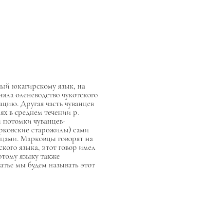
ный юкагирскому язык, на
няла оленеводство чукотского
ацию. Другая часть чуванцев
ях в среднем течении р.
и потомки чуванцев-
арковские старожилы) сами
нцами. Марковцы говорят на
кого языка, этот говор имел
этому языку также
атье мы будем называть этот