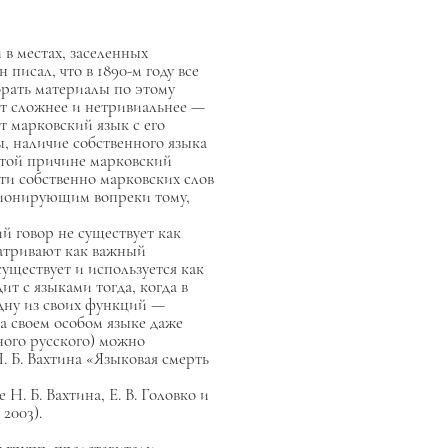
 в местах, заселенных
 писал, что в 1890-м году все
брать материалы по этому
ит сложнее и нетривиальнее —
т марковский язык с его
, наличие собственного языка
этой причине марковский
ти собственно марковских слов
кционирующим вопреки тому,
кий говор не существует как
матривают как важный
уществует и используется как
т с языками тогда, когда в
одну из своих функций —
а своем особом языке даже
рного русского) можно
 Б. Вахтина «Языковая смерть
Н. Б. Вахтина, Е. В. Головко и
2003).