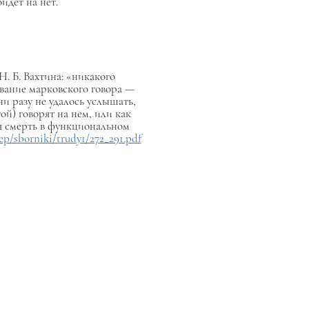
йдет на нет.
. Б. Вахтина: «никакого
вание марковского говора —
и разу не удалось услышать,
й) говорят на нем, или как
ая смерть в функциональном
_dep/sborniki/trudy1/272_291.pdf