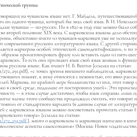
этнической группы
говорящих на чуванском языке нет. Г. Майдель, путешествовавший
йти ни одного чуванца, который бы знал свой язык. В. И. Иохельсон
едлые чуванцы — по-русски. Но в 1821-м году еще можно было со
 во второй половине XIX века. С марковским языком дело обсто
ороны, объективно никто из чуванцев-марковцев уже не используе
 современного русского литературного языка. С другой стороны
ляется маркером особой этнической самоидентификации, и по 
м образом проинтонировать фразу или вставить одно из пяти-шес
-марковски. То есть они признают язык свой язык живым и фун
ном русском языке. Как пишет Н. Б. Вахтин {ссылка на статью:
udy1/272_291.pdf}, «с точки зрения внешнего наблюдателя, марковс
ствовании помнят, к нему относятся с нежностью, его явно расс
лей Маркова, по крайней мере большинства из них, этот говор с
о в своей среде, подальше от посторонних ушей». Это происходи
чности — в этом случае достаточно, чтобы язык сохранял лишь 
ие члены этого сообщества продолжали считать, что говорят н
остоянии от стандартного варианта (в данном случае от литерату
й с марковским языком можно посоветовать прочитать статью Н.
ковского говора» {ссылка на статью:
y1/272_291.pdf
}, много о марковском и марковцах написано в книге 
лические аспекты самосознания» (Москва: Новое издательство. 