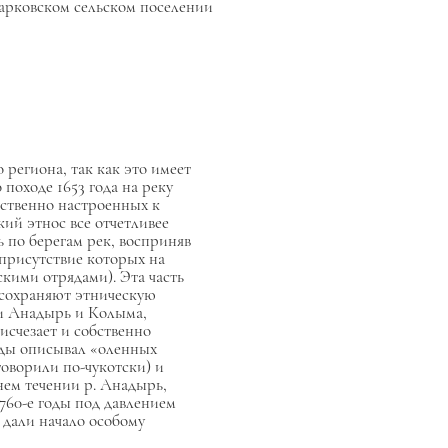
Марковском сельском поселении
 региона, так как это имеет
походе 1653 года на реку
инственно настроенных к
ий этнос все отчетливее
ь по берегам рек, восприняв
 присутствие которых на
кими отрядами). Эта часть
о сохраняют этническую
ми Анадырь и Колыма,
исчезает и собственно
оды описывал «оленных
оворили по-чукотски) и
нем течении р. Анадырь,
1760-е годы под давлением
 дали начало особому