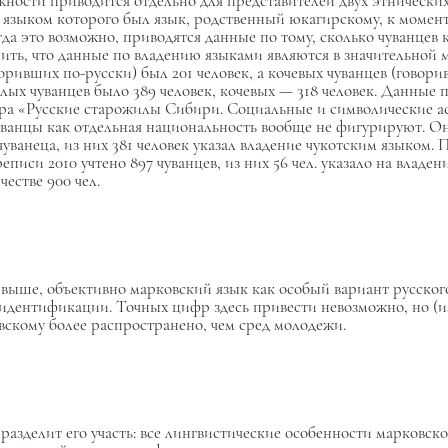
ности приводится отдельно для представителей двух этнических
, языком которого был язык, родственный юкагирскому, к момен
гда это возможно, приводятся данные по тому, сколько чуванцев
ить, что данные по владению языками являются в значительной 
оривших по-русски) был 201 человек, а кочевых чуванцев (говори
длых чуванцев было 389 человек, кочевых — 318 человек. Данные 
йцера «Русские старожилы Сибири. Социальные и символические а
а чуванцы как отдельная национальность вообще не фигурируют. О
чуванеца, из них 381 человек указал владение чукотским языком. 
реписи
2010 учтено 897 чуванцев, из них 56 чел. указало на владен
честве 900 чел.
 выше, объективно марковский язык как особый вариант русского
оидентификации. Точных цифр здесь привести невозможно, но (
вскому более распространено, чем сред молодежи.
разделит его участь: все лингвистические особенности марковско